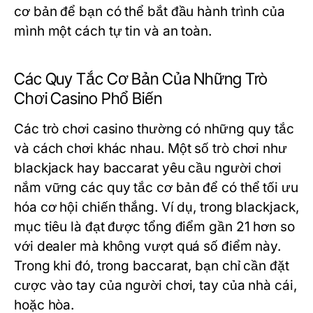
cơ bản để bạn có thể bắt đầu hành trình của
mình một cách tự tin và an toàn.
Các Quy Tắc Cơ Bản Của Những Trò
Chơi Casino Phổ Biến
Các trò chơi casino thường có những quy tắc
và cách chơi khác nhau. Một số trò chơi như
blackjack hay baccarat yêu cầu người chơi
nắm vững các quy tắc cơ bản để có thể tối ưu
hóa cơ hội chiến thắng. Ví dụ, trong blackjack,
mục tiêu là đạt được tổng điểm gần 21 hơn so
với dealer mà không vượt quá số điểm này.
Trong khi đó, trong baccarat, bạn chỉ cần đặt
cược vào tay của người chơi, tay của nhà cái,
hoặc hòa.