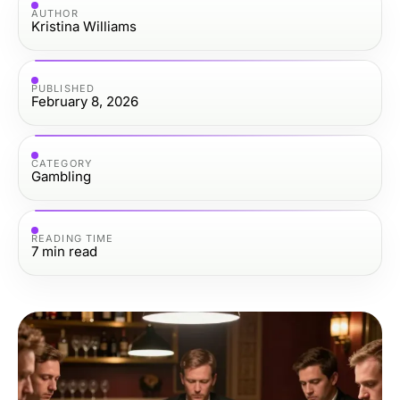
AUTHOR
Kristina Williams
PUBLISHED
February 8, 2026
CATEGORY
Gambling
READING TIME
7
min read